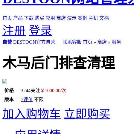
首页
产品
下载
购买
应用
商店
演示
案例
主机
文档
注册
登录
自营
DESTOON官方自营
联系客服
首页
»
商店
»
服务
木马后门排查清理
价格
：
3244
关注
￥
1000.00
/次
版本
：
7
评价
不限
加入购物车
立即购买