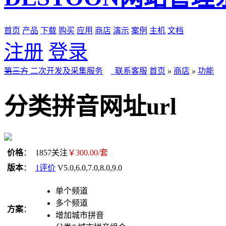
首页
产品
下载
购买
应用
商店
演示
案例
主机
文档
注册
登录
第三方
二次开发及采集服务
联系客服
首页
»
商店
»
功能
分类拼音网址url
价格
：
1857
关注
￥
300.00
/套
版本
：
1
评价
V5.0,6.0,7.0,8.0,9.0
单个频道
多个频道
方案
：
增加城市拼音