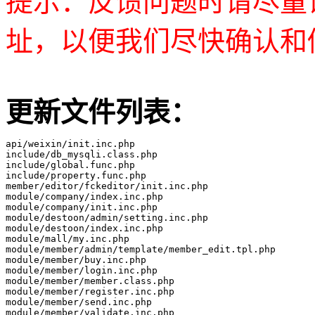
提示：反馈问题时请尽量
址，以便我们尽快确认和
更新文件列表：
api/weixin/init.inc.php

include/db_mysqli.class.php

include/global.func.php

include/property.func.php

member/editor/fckeditor/init.inc.php

module/company/index.inc.php

module/company/init.inc.php

module/destoon/admin/setting.inc.php

module/destoon/index.inc.php

module/mall/my.inc.php

module/member/admin/template/member_edit.tpl.php

module/member/buy.inc.php

module/member/login.inc.php

module/member/member.class.php

module/member/register.inc.php

module/member/send.inc.php

module/member/validate.inc.php
