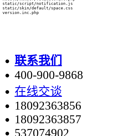
static/script/notification.js

static/skin/default/space.css

联系我们
400-900-9868
在线交谈
18092363856
18092363857
537074902