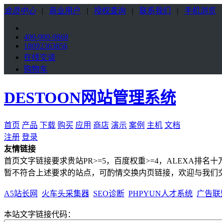
会员中心
|
商业用户
|
授权查询
|
联系我们
|
手机浏览
400-900-9868
18092363856
在线交谈
购物车
DESTOON网站管理系统
首页
产品
下载
购买
应用
商店
演示
案例
主机
文档
注册
登录
友情链接
首页文字链接要求贵站PR>=5，百度权重>=4，ALEXA排
暂不符合上述要求的站点，可酌情交换内页链接，欢迎与我们
A5站长网
火车头采集器
SEO诊断
PHPYUN人才系统
广告联
本站文字链接代码：