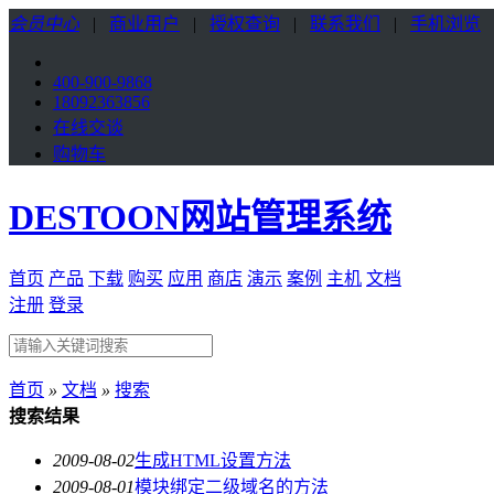
会员中心
|
商业用户
|
授权查询
|
联系我们
|
手机浏览
400-900-9868
18092363856
在线交谈
购物车
DESTOON网站管理系统
首页
产品
下载
购买
应用
商店
演示
案例
主机
文档
注册
登录
首页
»
文档
»
搜索
搜索结果
2009-08-02
生成HTML设置方法
2009-08-01
模块绑定二级域名的方法