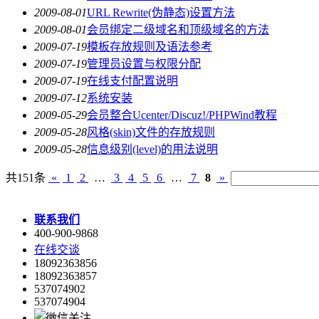
2009-08-01
URL Rewrite(伪静态)设置方法
2009-08-01
会员绑定二级域名和顶级域名的方法
2009-07-19
模板存放规则及语法参考
2009-07-19
管理员设置与权限分配
2009-07-19
在线支付配置说明
2009-07-12
系统安装
2009-05-29
会员整合Ucenter/Discuz!/PHPWind教程
2009-05-28
风格(skin)文件的存放规则
2009-05-28
信息级别(level)的用法说明
共151条
«
1
2
…
3
4
5
6
…
7
8
»
联系我们
400-900-9868
在线交谈
18092363856
18092363857
537074902
537074904