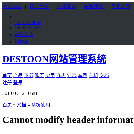
会员中心
|
商业用户
|
授权查询
|
联系我们
|
手机浏览
400-900-9868
18092363856
在线交谈
购物车
DESTOON网站管理系统
首页
产品
下载
购买
应用
商店
演示
案例
主机
文档
注册
登录
2010-05-12
10581
首页
»
文档
»
系统使用
Cannot modify header informat