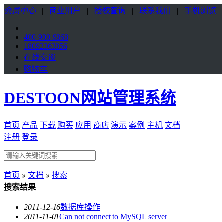
会员中心
|
商业用户
|
授权查询
|
联系我们
|
手机浏览
400-900-9868
18092363856
在线交谈
购物车
DESTOON网站管理系统
首页
产品
下载
购买
应用
商店
演示
案例
主机
文档
注册
登录
首页
»
文档
»
搜索
搜索结果
2011-12-16
数据库
操作
2011-11-01
Can not connect to MySQL server