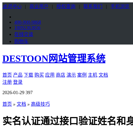
会员中心
|
商业用户
|
授权查询
|
联系我们
|
手机浏览
400-900-9868
18092363856
在线交谈
购物车
DESTOON网站管理系统
首页
产品
下载
购买
应用
商店
演示
案例
主机
文档
注册
登录
2026-01-29
397
首页
»
文档
»
高级技巧
实名认证通过接口验证姓名和