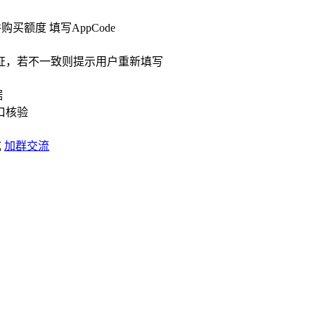
买额度 填写AppCode
证，若不一致则提示用户重新填写
据
口核验
或
加群交流