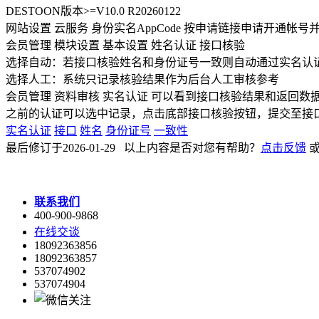
DESTOON版本>=V10.0 R20260122
网站设置 云服务 身份实名AppCode 按申请链接申请开通帐号并购
会员管理 模块设置 基本设置 姓名认证 接口核验
选择自动：若接口核验姓名和身份证号一致则自动通过实名认
选择人工：系统只记录核验结果作为后台人工审核参考
会员管理 资料审核 实名认证 可以看到接口核验结果和返回数
之前的认证可以选中记录，点击底部接口核验按钮，提交至接
实名认证
接口
姓名
身份证号
一致性
最后修订于2026-01-29 以上内容是否对您有帮助？
点击反馈
联系我们
400-900-9868
在线交谈
18092363856
18092363857
537074902
537074904