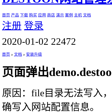
首页
产品
下载
购买
应用
商店
演示
案例
主机
文档
注册
登录
2020-01-02
22472
首页
»
文档
»
安装升级
页面弹出demo.destoon.
原因：file目录无法写入，导致fi
确写入网站配置信息。