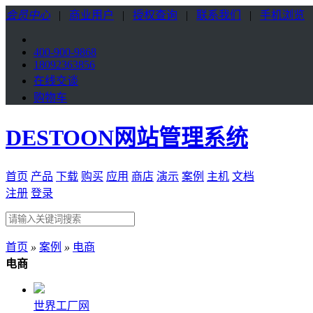
会员中心
|
商业用户
|
授权查询
|
联系我们
|
手机浏览
400-900-9868
18092363856
在线交谈
购物车
DESTOON网站管理系统
首页
产品
下载
购买
应用
商店
演示
案例
主机
文档
注册
登录
首页
»
案例
»
电商
电商
世界工厂网