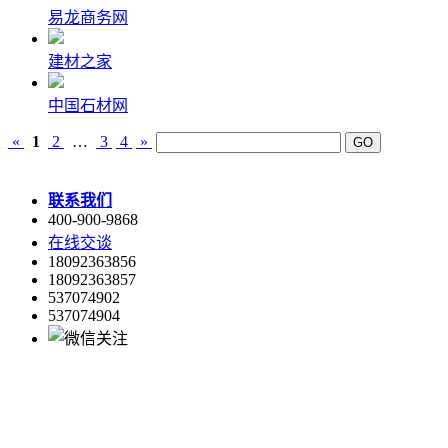
易龙商务网
建材之家
中国石材网
«
1
2
…
3
4
»
联系我们
400-900-9868
在线交谈
18092363856
18092363857
537074902
537074904