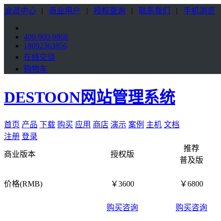
会员中心
|
商业用户
|
授权查询
|
联系我们
|
手机浏览
400-900-9868
18092363856
在线交谈
购物车
DESTOON网站管理系统
首页
产品
下载
购买
应用
商店
演示
案例
主机
文档
注册
登录
推荐
商业版本
授权版
普及版
价格(RMB)
￥3600
￥6800
购买咨询
购买咨询