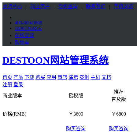
会员中心
|
商业用户
|
授权查询
|
联系我们
|
手机浏览
400-900-9868
18092363856
在线交谈
购物车
DESTOON网站管理系统
首页
产品
下载
购买
应用
商店
演示
案例
主机
文档
注册
登录
推荐
商业版本
授权版
普及版
价格(RMB)
￥3600
￥6800
购买咨询
购买咨询